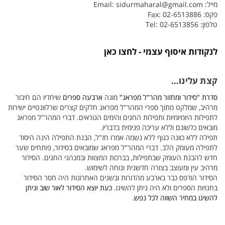
מייל: Email:
sidurmaharal@gmail.com
פקס: Fax: 02-6513886
טלפון: Tel: 02-6513856
לנקודות איסוף עצמי - לחצו כאן
קצת עלינו…
סדרת "סידור ומחזור מהר"ל מפראג"
מונה
ארבעה ספרים
שיחדיו הם חיבור
מרהיב, שמלקט מתוך ספרי המהר"ל מפראג חלקים קצרים שרלוונטיים ישירות
לתפילות היומיומיות ותפילות החגים והימים הנוראים. דברי המהר"ל מפראג
מובאים כלשונם וללא עריכה פנימית בדבריו.
תפילה ללא כוונה כגוף ללא נשמה אמרו חז"ל, הבנת התפילה הינה היסוד
לתפילה מעומק הלב. דברי המהר"ל מפראג שמובאים בסידור, פותחים שער
חדש להבנת העומק שבתפילות, בברכות המצוות ובמנהגי החגים. הסידור
מרהיב עין ומעוצב בצורה חדשנית ונוחה לשימוש.
הסידור הודפס כבר בארבע מהדורות ובשנים האחרונות היה חסר הסידור
בחנויות הספרים ולא היה ניתן להשיגו.
כעת יוצא הסידור לאור שוב וניתן
להשיגו במחיר השווה לכל נפש.