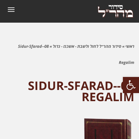
תפריט
ראשי
»
סידור מהר״ל לחול ולשבת - אשכנז - גדול
»
08-Sidur-Sfarad-
Regalim
פתח סרגל נגישות
08-SIDUR-SFARAD-
REGALIM