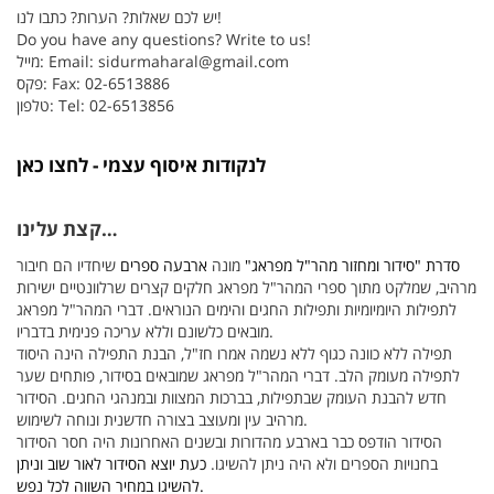
יש לכם שאלות? הערות? כתבו לנו!
Do you have any questions? Write to us!
sidurmaharal@gmail.com
מייל: Email:
פקס: Fax: 02-6513886
טלפון: Tel: 02-6513856
לנקודות איסוף עצמי - לחצו כאן
קצת עלינו…
סדרת "סידור ומחזור מהר"ל מפראג"
מונה
ארבעה ספרים
שיחדיו הם חיבור
מרהיב, שמלקט מתוך ספרי המהר"ל מפראג חלקים קצרים שרלוונטיים ישירות
לתפילות היומיומיות ותפילות החגים והימים הנוראים. דברי המהר"ל מפראג
מובאים כלשונם וללא עריכה פנימית בדבריו.
תפילה ללא כוונה כגוף ללא נשמה אמרו חז"ל, הבנת התפילה הינה היסוד
לתפילה מעומק הלב. דברי המהר"ל מפראג שמובאים בסידור, פותחים שער
חדש להבנת העומק שבתפילות, בברכות המצוות ובמנהגי החגים. הסידור
מרהיב עין ומעוצב בצורה חדשנית ונוחה לשימוש.
הסידור הודפס כבר בארבע מהדורות ובשנים האחרונות היה חסר הסידור
בחנויות הספרים ולא היה ניתן להשיגו.
כעת יוצא הסידור לאור שוב וניתן
להשיגו במחיר השווה לכל נפש.