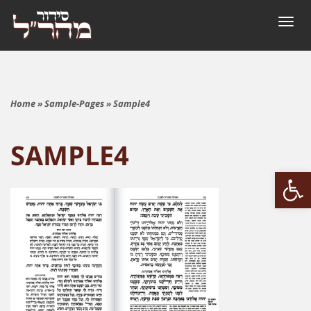
Togg
navig
Home
»
Sample-Pages
»
Sample4
SAMPLE4
Open 