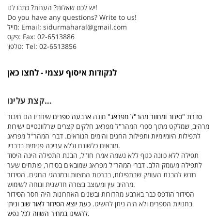
יש לכם שאלות? הערות? כתבו לנו!
Do you have any questions? Write to us!
sidurmaharal@gmail.com
מייל: Email:
פקס: Fax: 02-6513886
טלפון: Tel: 02-6513856
לנקודות איסוף עצמי - לחצו כאן
קצת עלינו…
סדרת "סידור ומחזור מהר"ל מפראג"
מונה
ארבעה ספרים
שיחדיו הם חיבור
מרהיב, שמלקט מתוך ספרי המהר"ל מפראג חלקים קצרים שרלוונטיים ישירות
לתפילות היומיומיות ותפילות החגים והימים הנוראים. דברי המהר"ל מפראג
מובאים כלשונם וללא עריכה פנימית בדבריו.
תפילה ללא כוונה כגוף ללא נשמה אמרו חז"ל, הבנת התפילה הינה היסוד
לתפילה מעומק הלב. דברי המהר"ל מפראג שמובאים בסידור, פותחים שער
חדש להבנת העומק שבתפילות, בברכות המצוות ובמנהגי החגים. הסידור
מרהיב עין ומעוצב בצורה חדשנית ונוחה לשימוש.
הסידור הודפס כבר בארבע מהדורות ובשנים האחרונות היה חסר הסידור
בחנויות הספרים ולא היה ניתן להשיגו.
כעת יוצא הסידור לאור שוב וניתן
להשיגו במחיר השווה לכל נפש.