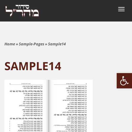
Togg
navig
Home
»
Sample-Pages
»
Sample14
SAMPLE14
Open 