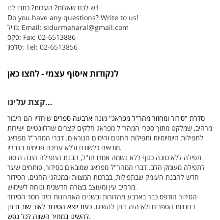
יש לכם שאלות? הערות? כתבו לנו!
Do you have any questions? Write to us!
sidurmaharal@gmail.com
מייל: Email:
פקס: Fax: 02-6513886
טלפון: Tel: 02-6513856
לנקודות איסוף עצמי - לחצו כאן
קצת עלינו…
סדרת "סידור ומחזור מהר"ל מפראג"
מונה
ארבעה ספרים
שיחדיו הם חיבור
מרהיב, שמלקט מתוך ספרי המהר"ל מפראג חלקים קצרים שרלוונטיים ישירות
לתפילות היומיומיות ותפילות החגים והימים הנוראים. דברי המהר"ל מפראג
מובאים כלשונם וללא עריכה פנימית בדבריו.
תפילה ללא כוונה כגוף ללא נשמה אמרו חז"ל, הבנת התפילה הינה היסוד
לתפילה מעומק הלב. דברי המהר"ל מפראג שמובאים בסידור, פותחים שער
חדש להבנת העומק שבתפילות, בברכות המצוות ובמנהגי החגים. הסידור
מרהיב עין ומעוצב בצורה חדשנית ונוחה לשימוש.
הסידור הודפס כבר בארבע מהדורות ובשנים האחרונות היה חסר הסידור
בחנויות הספרים ולא היה ניתן להשיגו.
כעת יוצא הסידור לאור שוב וניתן
להשיגו במחיר השווה לכל נפש.