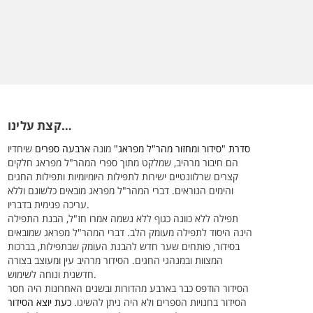
קצת עלינו…
סדרת "סידור ומחזור מהר"ל מפראג"
מונה
ארבעה ספרים
שיחדיו
הם חיבור מרהיב, שמלקט מתוך ספרי המהר"ל מפראג חלקים
קצרים שרלוונטיים ישירות לתפילות היומיומיות ותפילות החגים
והימים הנוראים. דברי המהר"ל מפראג מובאים כלשונם וללא
עריכה פנימית בדבריו.
תפילה ללא כוונה כגוף ללא נשמה אמרו חז"ל, הבנת התפילה
הינה היסוד לתפילה מעומק הלב. דברי המהר"ל מפראג שמובאים
בסידור, פותחים שער חדש להבנת העומק שבתפילות, בברכות
המצוות ובמנהגי החגים. הסידור מרהיב עין ומעוצב בצורה
חדשנית ונוחה לשימוש.
הסידור הודפס כבר בארבע מהדורות ובשנים האחרונות היה חסר
הסידור בחנויות הספרים ולא היה ניתן להשיגו.
כעת יוצא הסידור